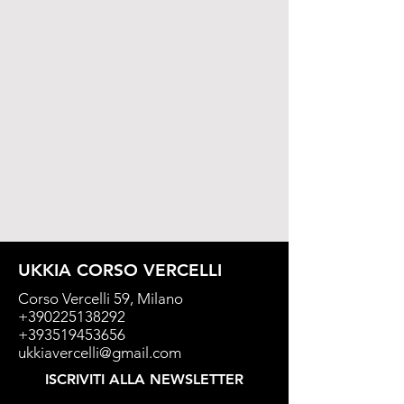
UKKIA CORSO VERCELLI
Corso Vercelli 59, Milano
+390225138292
+393519453656
ukkiavercelli@gmail.com
ISCRIVITI ALLA NEWSLETTER