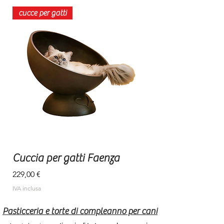
cucce per gatti
Cuccia per gatti Faenza
Prezzo
229,00 €
IVA inclusa
Pasticceria e torte di compleanno per cani