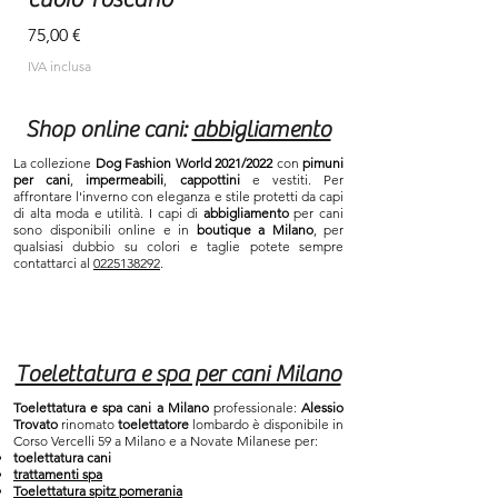
Prezzo
75,00 €
IVA inclusa
Shop online cani:
abbigliamento
La collezione
Dog Fashion World 2021/2022
con
pimuni
per cani
,
impermeabili
,
cappottini
e vestiti. Per
affrontare l'inverno con eleganza e stile protetti da capi
di alta moda e utilità. I capi di
abbigliamento
per cani
sono disponibili online e in
boutique a Milano
, per
qualsiasi dubbio su colori e taglie potete sempre
contattarci al
0225138292
.
Toelettatura e spa per cani Milano
Toelettatura e spa cani a Milano
professionale:
Alessio
Trovato
rinomato
toelettatore
lombardo è disponibile in
Corso Vercelli 59 a Milano e a Novate Milanese per:
toelettatura cani
trattamenti spa
Toelettatura spitz pomerania