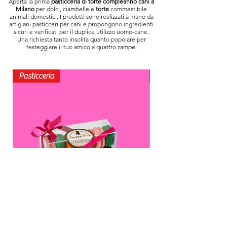
Aperta la prima
pasticceria di torte compleanno cani a
Milano
per dolci, ciambelle e
torte
commestibile
animali domestici. I prodotti sono realizzati a mano da
artigiani pasticceri per cani e propongono ingredienti
sicuri e verificati per il duplice utilizzo uomo-cane.
Una richiesta tanto insolita quanto popolare per
festeggiare il tuo amico a quattro zampe.
Pasticceria
biscotti
Macarons per cani
Biscotti per can