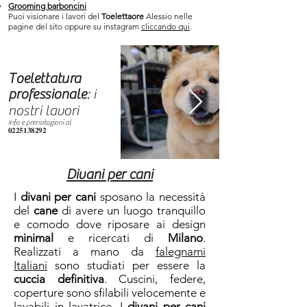
Grooming barboncini
Puoi visionare i lavori del
Toelettaore
Alessio nelle
pagine del sito oppure su instagram
cliccando qui
.
Toelettatura
professionale
: i
nostri lavori
Info e prenotazioni al
𝟎𝟐𝟐𝟓𝟏𝟑𝟖𝟐𝟗𝟐
Divani per cani
I
divani per cani
sposano la necessità
del
cane
di avere un luogo tranquillo
e comodo dove riposare ai design
minimal
e ricercati di
Milano
.
Realizzati a mano da
falegnami
Italiani
sono studiati per essere la
cuccia definitiva
. Cuscini, federe,
coperture sono sfilabili velocemente e
lavabili in lavatrice. I
divani per cani