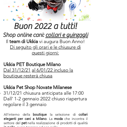
Buon 2022 a tutti!
Shop online cani:
collari e guinzagli
Il
team di Ukkia
vi augura Buon Anno!
Di seguito gli orari e le chiusure di
questi giorni:
Ukkia PET Boutique Milano
Dal 31/12/21
al 6/01/22 incluso la
boutique resterà chiusa
Ukkia Pet Shop Novate Milanese
31/12/21 chiusura anticipata alle 17:00
Dall' 1-2 gennaio 2022 chiuso riapertura
regolare il 3 gennaio
All'interno della
boutique
la selezione di
collari
eleganti per cani a Milano
. La
moda
che incontra il
settore del
pet
nella realizzazione di prodotti di qualità