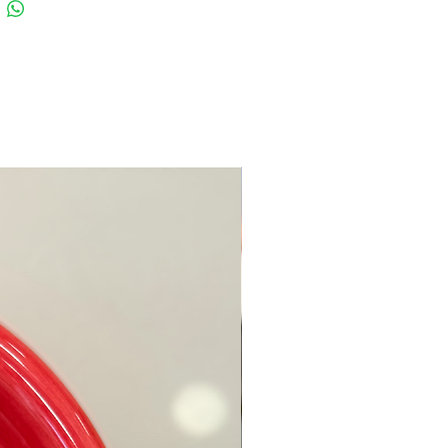
sto merita un tocco di
za.