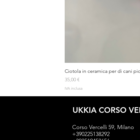
Ciotola in ceramica per di cani pi
Prezzo
35,00 €
IVA inclusa
UKKIA CORSO VE
Corso Vercelli 59, Milano
+390225138292