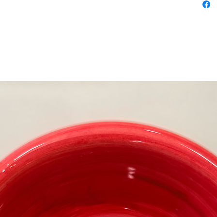
del pa
elegan