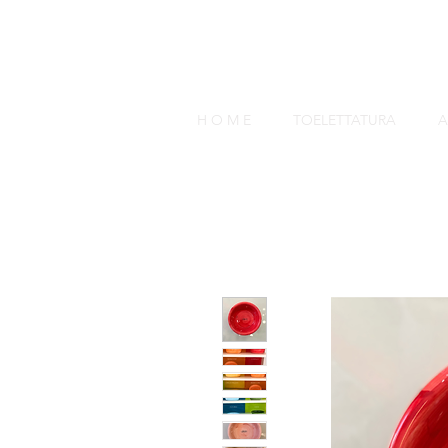
H O M E
TOELETTATURA
A