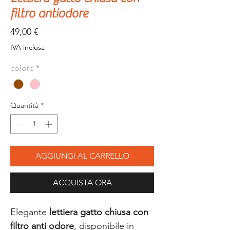
filtro antiodore
Prezzo
49,00 €
IVA inclusa
colore
*
Quantità
*
AGGIUNGI AL CARRELLO
ACQUISTA ORA
Elegante
lettiera gatto chiusa con
filtro anti odore
, disponibile in