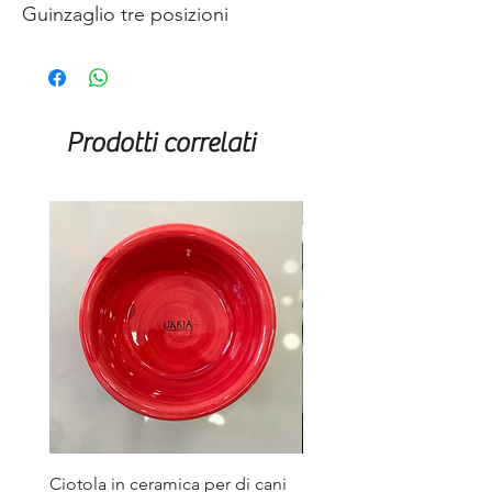
Guinzaglio tre posizioni
Prodotti correlati
Ciotola in ceramica per di cani
Borraccia per Cani in sil